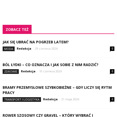
ZOBACZ TEŻ
JAK SIĘ UBRAĆ NA POGRZEB LATEM?
Redakcja
-
29 czerwca 2026
MODA
0
BÓL ŁYDKI – CO OZNACZA I JAK SOBIE Z NIM RADZIĆ?
Redakcja
-
10 czerwca 2026
ZDROWIE
0
BRAMY PRZEMYSŁOWE SZYBKOBIEŻNE – GDY LICZY SIĘ RYTM
PRACY
Redakcja
-
31 maja 2026
TRANSPORT I LOGISTYKA
0
ROWER SZOSOWY CZY GRAVEL – KTÓRY WYBRAĆ I