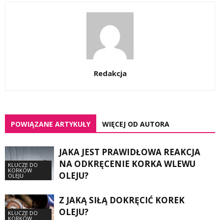
Redakcja
POWIĄZANE ARTYKUŁY
WIĘCEJ OD AUTORA
JAKA JEST PRAWIDŁOWA REAKCJA
NA ODKRĘCENIE KORKA WLEWU
KLUCZE DO
KORKÓW
OLEJU?
OLEJU
Z JAKĄ SIŁĄ DOKRĘCIĆ KOREK
OLEJU?
KLUCZE DO
KORKÓW