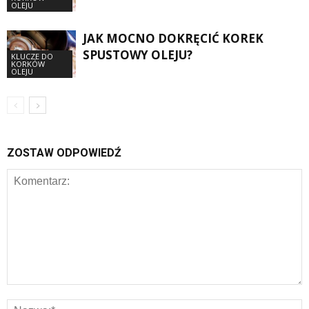
OLEJU
JAK MOCNO DOKRĘCIĆ KOREK
SPUSTOWY OLEJU?
KLUCZE DO
KORKÓW
OLEJU
ZOSTAW ODPOWIEDŹ