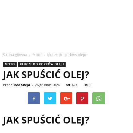
Strona główna
Moto
Klucze do korków oleju
MOTO
KLUCZE DO KORKÓW OLEJU
JAK SPUŚCIĆ OLEJ?
Przez
Redakcja
-
26 grudnia 2024
423
0
JAK SPUŚCIĆ OLEJ?