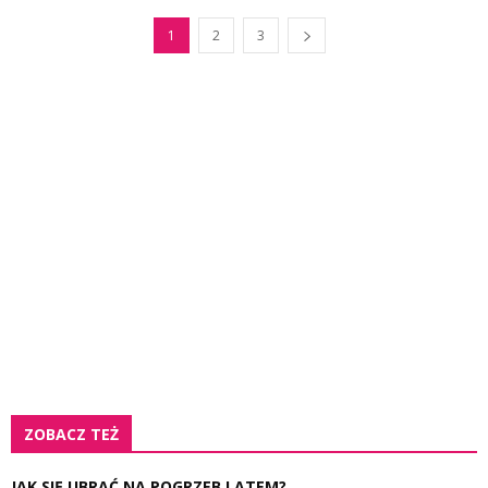
1
2
3
ZOBACZ TEŻ
JAK SIĘ UBRAĆ NA POGRZEB LATEM?