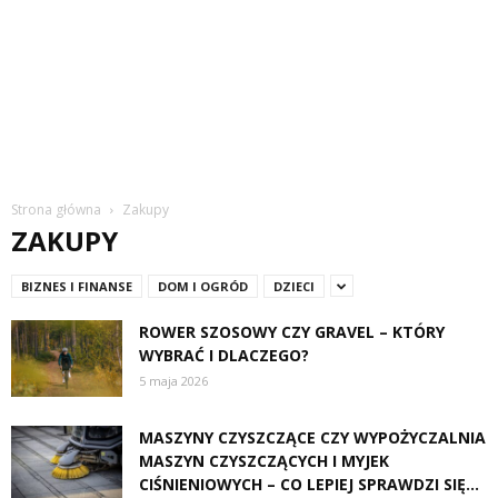
Strona główna
Zakupy
ZAKUPY
BIZNES I FINANSE
DOM I OGRÓD
DZIECI
ROWER SZOSOWY CZY GRAVEL – KTÓRY
WYBRAĆ I DLACZEGO?
5 maja 2026
MASZYNY CZYSZCZĄCE CZY WYPOŻYCZALNIA
MASZYN CZYSZCZĄCYCH I MYJEK
CIŚNIENIOWYCH – CO LEPIEJ SPRAWDZI SIĘ...