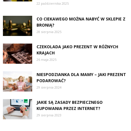
22 października 2025
CO CIEKAWEGO MOŻNA NABYĆ W SKLEPIE Z
BRONIĄ?
28 sierpnia 2025
CZEKOLADA JAKO PREZENT W RÓŻNYCH
KRAJACH
26 maja 2025
NIESPODZIANKA DLA MAMY – JAKI PREZENT
PODAROWAĆ?
29 sierpnia 2024
JAKIE SĄ ZASADY BEZPIECZNEGO
KUPOWANIA PRZEZ INTERNET?
29 sierpnia 2023