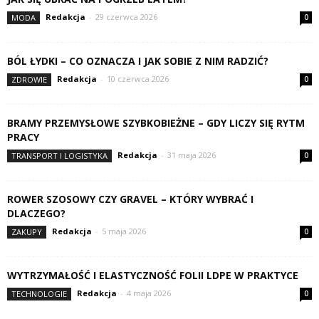
Redakcja
-
29 czerwca 2026
MODA
0
BÓL ŁYDKI – CO OZNACZA I JAK SOBIE Z NIM RADZIĆ?
Redakcja
-
10 czerwca 2026
ZDROWIE
0
BRAMY PRZEMYSŁOWE SZYBKOBIEŻNE – GDY LICZY SIĘ RYTM
PRACY
Redakcja
-
31 maja 2026
TRANSPORT I LOGISTYKA
0
ROWER SZOSOWY CZY GRAVEL – KTÓRY WYBRAĆ I
DLACZEGO?
Redakcja
-
5 maja 2026
ZAKUPY
0
WYTRZYMAŁOŚĆ I ELASTYCZNOŚĆ FOLII LDPE W PRAKTYCE
Redakcja
-
4 maja 2026
TECHNOLOGIE
0