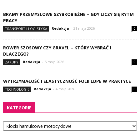
BRAMY PRZEMYSŁOWE SZYBKOBIEŻNE – GDY LICZY SIĘ RYTM
PRACY
Redakcja
-
31 maja 2026
TRANSPORT I LOGISTYKA
0
ROWER SZOSOWY CZY GRAVEL – KTÓRY WYBRAĆ I
DLACZEGO?
Redakcja
-
5 maja 2026
ZAKUPY
0
WYTRZYMAŁOŚĆ I ELASTYCZNOŚĆ FOLII LDPE W PRAKTYCE
Redakcja
-
4 maja 2026
TECHNOLOGIE
0
KATEGORIE
Kategorie