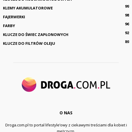
99
KLEMY AKUMULATOROWE
98
FAJERWERKI
96
FARBY
92
KLUCZE DO ŚWIEC ZAPŁONOWYCH
89
KLUCZE DO FILTRÓW OLEJU
O NAS
Droga.com.pl to portal lifestyle’owy z ciekawymi treściami dla kobiet i
mężczyzn.