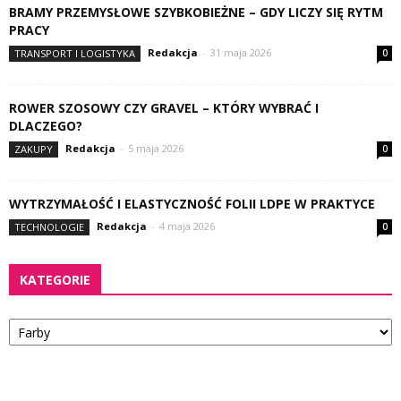
BRAMY PRZEMYSŁOWE SZYBKOBIEŻNE – GDY LICZY SIĘ RYTM
PRACY
Redakcja
-
31 maja 2026
TRANSPORT I LOGISTYKA
0
ROWER SZOSOWY CZY GRAVEL – KTÓRY WYBRAĆ I
DLACZEGO?
Redakcja
-
5 maja 2026
ZAKUPY
0
WYTRZYMAŁOŚĆ I ELASTYCZNOŚĆ FOLII LDPE W PRAKTYCE
Redakcja
-
4 maja 2026
TECHNOLOGIE
0
KATEGORIE
Kategorie