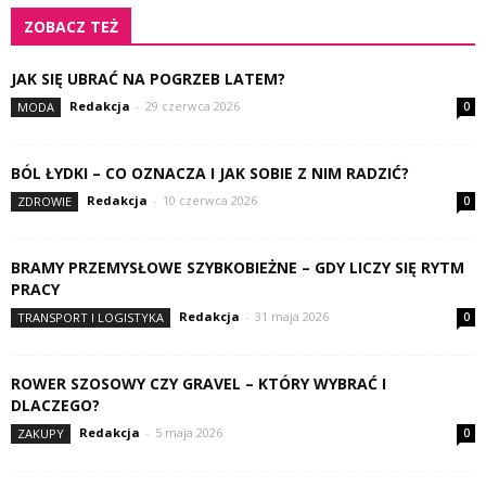
ZOBACZ TEŻ
JAK SIĘ UBRAĆ NA POGRZEB LATEM?
Redakcja
-
29 czerwca 2026
MODA
0
BÓL ŁYDKI – CO OZNACZA I JAK SOBIE Z NIM RADZIĆ?
Redakcja
-
10 czerwca 2026
ZDROWIE
0
BRAMY PRZEMYSŁOWE SZYBKOBIEŻNE – GDY LICZY SIĘ RYTM
PRACY
Redakcja
-
31 maja 2026
TRANSPORT I LOGISTYKA
0
ROWER SZOSOWY CZY GRAVEL – KTÓRY WYBRAĆ I
DLACZEGO?
Redakcja
-
5 maja 2026
ZAKUPY
0