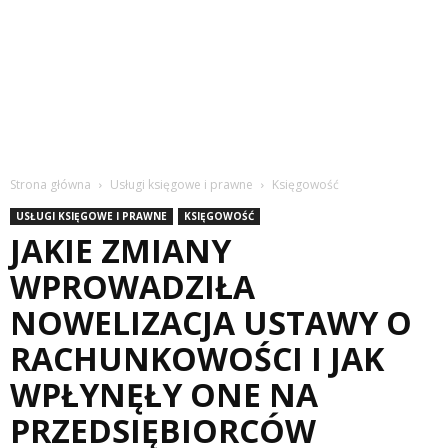
Strona główna
Usługi księgowe i prawne
Księgowość
USŁUGI KSIĘGOWE I PRAWNE
KSIĘGOWOŚĆ
JAKIE ZMIANY
WPROWADZIŁA
NOWELIZACJA USTAWY O
RACHUNKOWOŚCI I JAK
WPŁYNĘŁY ONE NA
PRZEDSIĘBIORCÓW