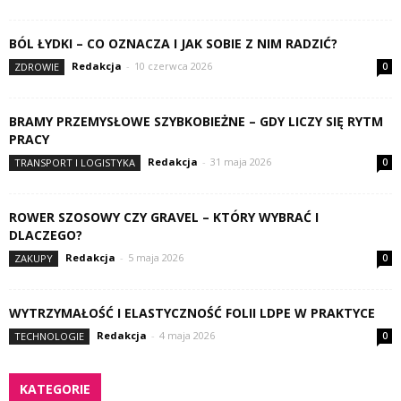
BÓL ŁYDKI – CO OZNACZA I JAK SOBIE Z NIM RADZIĆ?
Redakcja
-
10 czerwca 2026
ZDROWIE
0
BRAMY PRZEMYSŁOWE SZYBKOBIEŻNE – GDY LICZY SIĘ RYTM
PRACY
Redakcja
-
31 maja 2026
TRANSPORT I LOGISTYKA
0
ROWER SZOSOWY CZY GRAVEL – KTÓRY WYBRAĆ I
DLACZEGO?
Redakcja
-
5 maja 2026
ZAKUPY
0
WYTRZYMAŁOŚĆ I ELASTYCZNOŚĆ FOLII LDPE W PRAKTYCE
Redakcja
-
4 maja 2026
TECHNOLOGIE
0
KATEGORIE