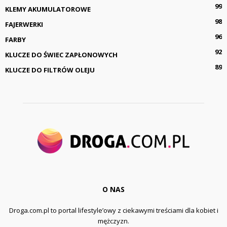
99
KLEMY AKUMULATOROWE
98
FAJERWERKI
96
FARBY
92
KLUCZE DO ŚWIEC ZAPŁONOWYCH
89
KLUCZE DO FILTRÓW OLEJU
O NAS
Droga.com.pl to portal lifestyle’owy z ciekawymi treściami dla kobiet i
mężczyzn.