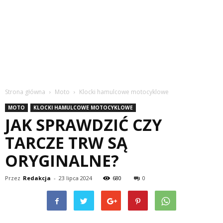
Strona główna
Moto
Klocki hamulcowe motocyklowe
MOTO
KLOCKI HAMULCOWE MOTOCYKLOWE
JAK SPRAWDZIĆ CZY
TARCZE TRW SĄ
ORYGINALNE?
Przez
Redakcja
-
23 lipca 2024
680
0