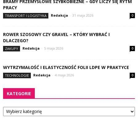
BRAMY PRZEMYSŁOWE SZYBKOBIEŻNE – GDY LICZY SIĘ RYTM
PRACY
Redakcja
-
31 maja 2026
TRANSPORT I LOGISTYKA
0
ROWER SZOSOWY CZY GRAVEL – KTÓRY WYBRAĆ I
DLACZEGO?
Redakcja
-
5 maja 2026
ZAKUPY
0
WYTRZYMAŁOŚĆ I ELASTYCZNOŚĆ FOLII LDPE W PRAKTYCE
Redakcja
-
4 maja 2026
TECHNOLOGIE
0
KATEGORIE
Kategorie