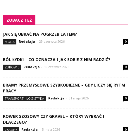
ZOBACZ TEŻ
JAK SIĘ UBRAĆ NA POGRZEB LATEM?
Redakcja
-
29 czerwca 2026
MODA
0
BÓL ŁYDKI – CO OZNACZA I JAK SOBIE Z NIM RADZIĆ?
Redakcja
-
10 czerwca 2026
ZDROWIE
0
BRAMY PRZEMYSŁOWE SZYBKOBIEŻNE – GDY LICZY SIĘ RYTM
PRACY
Redakcja
-
31 maja 2026
TRANSPORT I LOGISTYKA
0
ROWER SZOSOWY CZY GRAVEL – KTÓRY WYBRAĆ I
DLACZEGO?
Redakcja
-
5 maja 2026
ZAKUPY
0