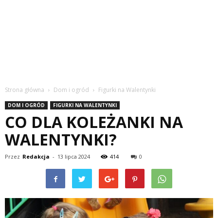
Strona główna
Dom i ogród
Figurki na Walentynki
DOM I OGRÓD
FIGURKI NA WALENTYNKI
CO DLA KOLEŻANKI NA
WALENTYNKI?
Przez
Redakcja
-
13 lipca 2024
414
0